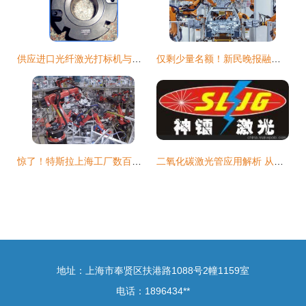
供应进口光纤激光打标机与美国新锐激光管——上海潜利电子科技品质之选
仅剩少量名额！新民晚报融媒体小记者营火热招募，把孩子的暑假交给AI，开启探索之旅
惊了！特斯拉上海工厂数百机器人在工作，上海光谷激光管助力高效生产
二氧化碳激光管应用解析 从切割雕刻到激光电源与反光镜的全面指南
地址：上海市奉贤区扶港路1088号2幢1159室
电话：1896434**