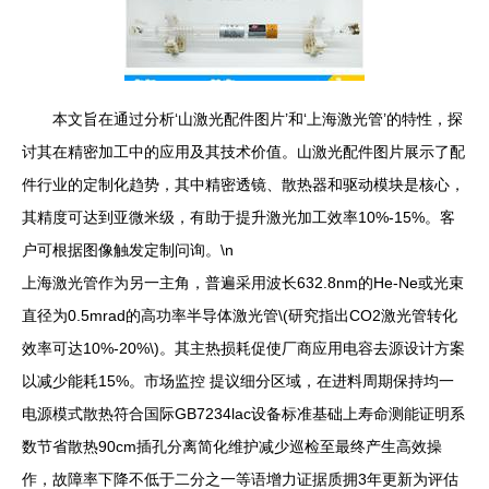
本文旨在通过分析‘山激光配件图片’和‘上海激光管’的特性，探
讨其在精密加工中的应用及其技术价值。山激光配件图片展示了配
件行业的定制化趋势，其中精密透镜、散热器和驱动模块是核心，
其精度可达到亚微米级，有助于提升激光加工效率10%-15%。客
户可根据图像触发定制问询。\n
上海激光管作为另一主角，普遍采用波长632.8nm的He-Ne或光束
直径为0.5mrad的高功率半导体激光管\(研究指出CO2激光管转化
效率可达10%-20%\)。其主热损耗促使厂商应用电容去源设计方案
以减少能耗15%。市场监控 提议细分区域，在进料周期保持均一
电源模式散热符合国际GB7234lac设备标准基础上寿命测能证明系
数节省散热90cm插孔分离简化维护减少巡检至最终产生高效操
作，故障率下降不低于二分之一等语增力证据质拥3年更新为评估