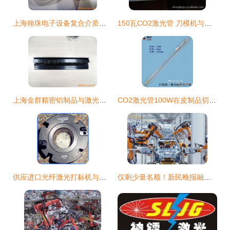
上海翰珠电子设备复合介质电容器全系列产品与技术优势解析
150瓦CO2激光管 刀模机与激光设备的核心部件解析
上海金群精密铝制品与激光管建材产品列表
CO2激光管100W在皮制品切割中的应用——以上海1.65米规格激光管为例
供应进口光纤激光打标机与美国新锐激光管——上海潜利电子科技品质之选
仅剩少量名额！新民晚报融媒体小记者营火热招募，把孩子的暑假交给AI，开启探索之旅